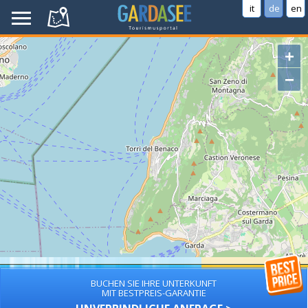
it
de
en
+
−
BUCHEN SIE IHRE UNTERKUNFT
MIT BESTPREIS-GARANTIE