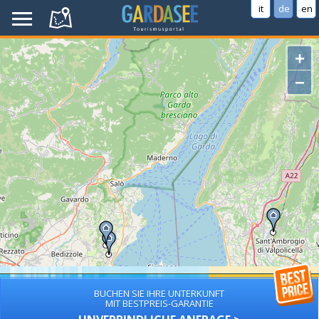
it
de
en
+
−
BUCHEN SIE IHRE UNTERKUNFT
MIT BESTPREIS-GARANTIE