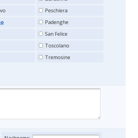
ovo
Peschiera
no
Padenghe
San Felice
Toscolano
Tremosine