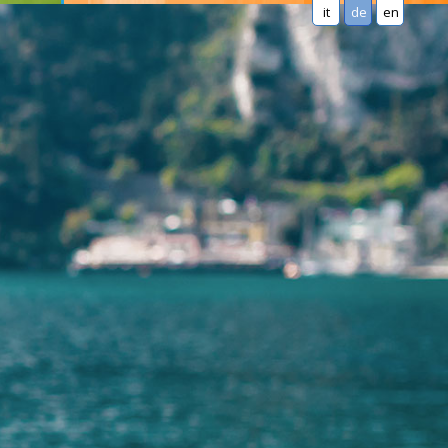
it
de
en