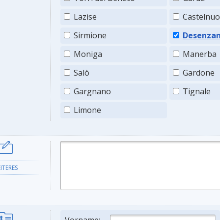
Lazise
Castelnu
Sirmione
Desenza
Moniga
Manerba
Salò
Gardone
Gargnano
Tignale
Limone
ITERES