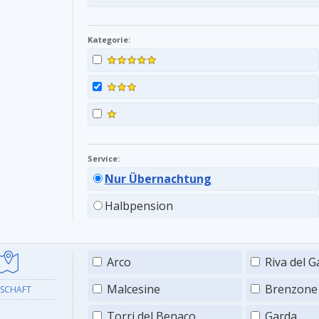
Kategorie:
Service:
Nur Übernachtung
Halbpension
Arco
Riva del G
Malcesine
Brenzone
SCHAFT
Torri del Benaco
Garda