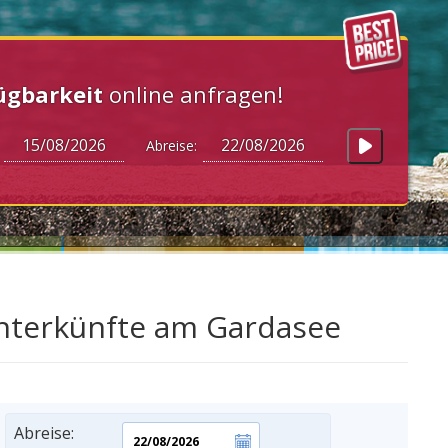
ügbarkeit
online anfragen!
:
Abreise:
Unterkünfte am Gardasee
Abreise: