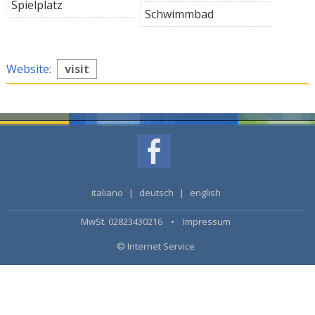
Spielplatz
Schwimmbad
Website:
visit
italiano
|
deutsch
|
english
MwSt. 02823430216 •
Impressum
© Internet Service