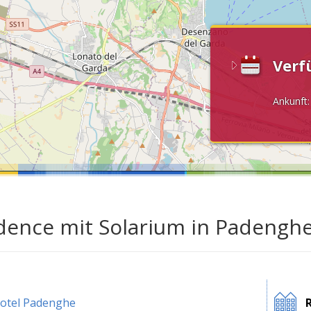
Verf
Ankunft
dence mit Solarium in Padengh
otel Padenghe