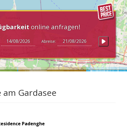
ügbarkeit
online anfragen!
:
Abreise:
e am Gardasee
Residence Padenghe