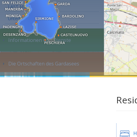
LAST MINUTE
Unterkunft suchen...
Informationen und Dienste
Die Ortschaften des Gardasees
Resi
H