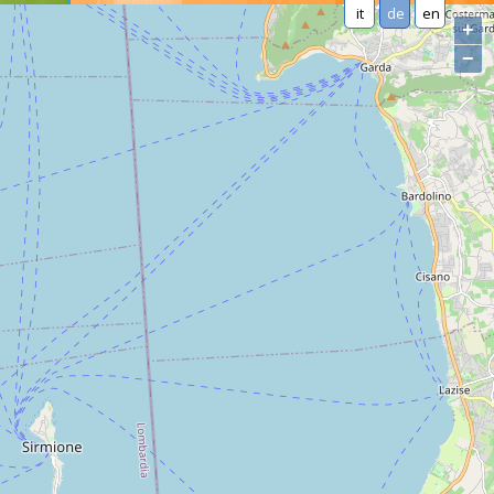
it
de
en
+
−