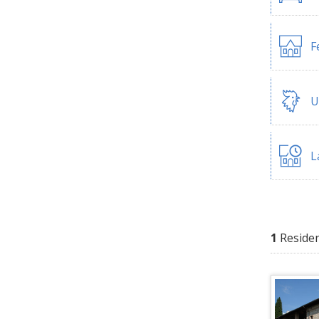
F
U
L
1
Reside