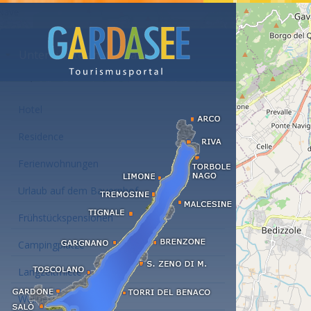
Unterkünfte am Gardasee
Hotel
Residence
Ferienwohnungen
Urlaub auf dem Bauernhof
Frühstückspensionen
Campingplätze
Langzeitmiete
Wellness Hotel