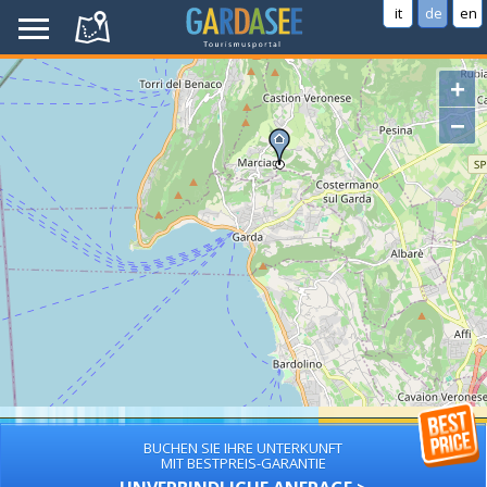
it
de
en
+
−
BUCHEN SIE IHRE UNTERKUNFT
MIT BESTPREIS-GARANTIE