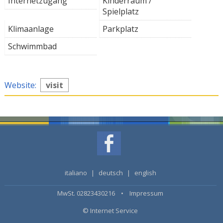
Internetzugang
Kinderraum /
Spielplatz
Klimaanlage
Parkplatz
Schwimmbad
Website:
visit
italiano
|
deutsch
|
english
MwSt. 02823430216 •
Impressum
© Internet Service