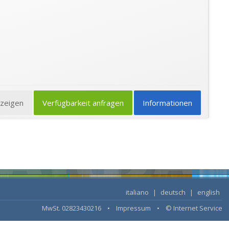
nzeigen
Verfügbarkeit anfragen
Informationen
italiano
|
deutsch
|
english
MwSt. 02823430216 •
Impressum
•
© Internet Service