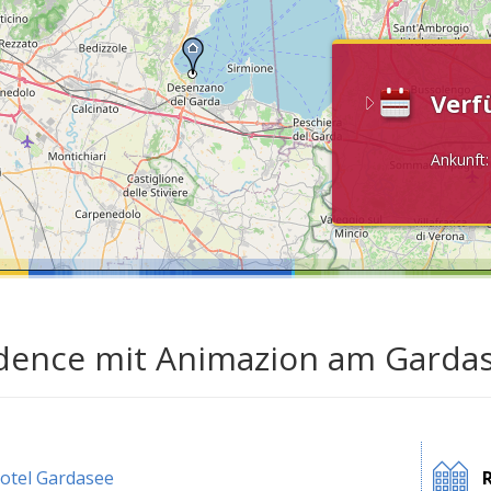
Verf
Ankunft
dence mit Animazion am Garda
otel Gardasee