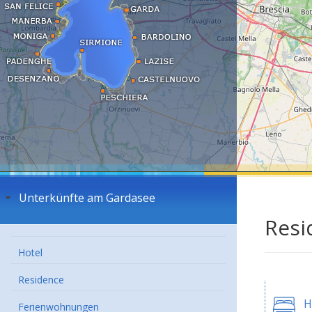
Unterkünfte am Gardasee
Resi
Hotel
Residence
H
Ferienwohnungen