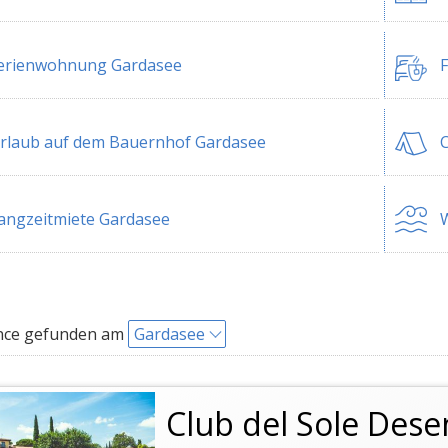
erienwohnung Gardasee
F
rlaub auf dem Bauernhof Gardasee
angzeitmiete Gardasee
W
nce gefunden am
Gardasee
Club del Sole Des