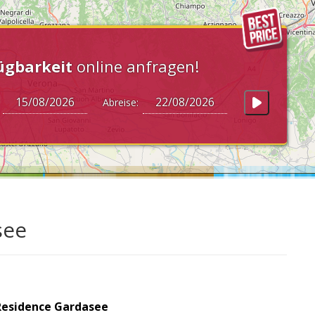
ügbarkeit
online anfragen!
:
Abreise:
see
Residence Gardasee