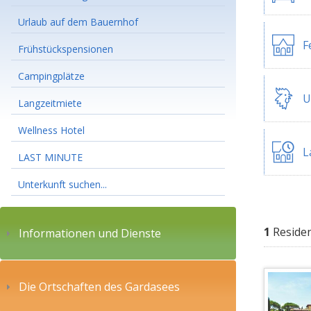
Urlaub auf dem Bauernhof
F
Frühstückspensionen
Campingplätze
U
Langzeitmiete
Wellness Hotel
L
LAST MINUTE
Unterkunft suchen...
1
Reside
Informationen und Dienste
Die Ortschaften des Gardasees