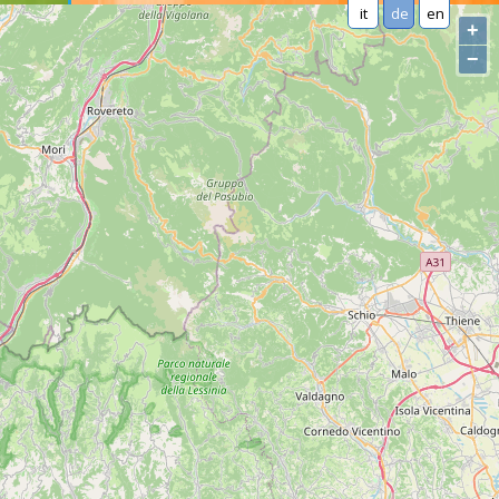
it
de
en
+
−