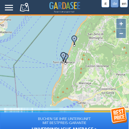
it
de
en
+
−
BUCHEN SIE IHRE UNTERKUNFT
MIT BESTPREIS-GARANTIE