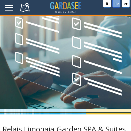
it
de
en
Relais Limonaia Garden SPA & Suites