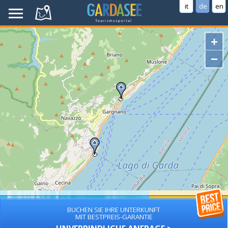
it
de
en
+
−
BUCHEN SIE IHRE UNTERKUNFT
MIT BESTPREIS-GARANTIE