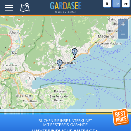
it
de
en
+
−
BUCHEN SIE IHRE UNTERKUNFT
MIT BESTPREIS-GARANTIE