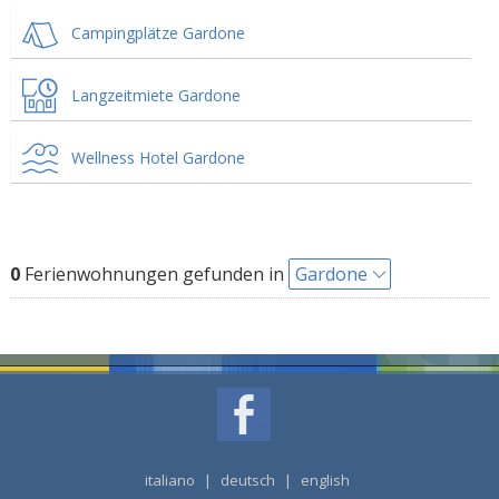
Campingplätze Gardone
Langzeitmiete Gardone
Wellness Hotel Gardone
0
Ferienwohnungen gefunden in
Gardone
italiano
|
deutsch
|
english