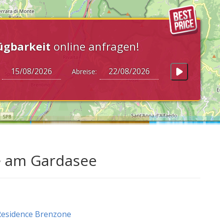
ügbarkeit
online anfragen!
:
Abreise:
e am Gardasee
Residence Brenzone