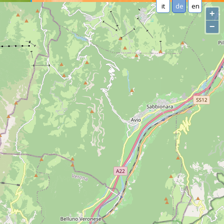
it
de
en
+
−