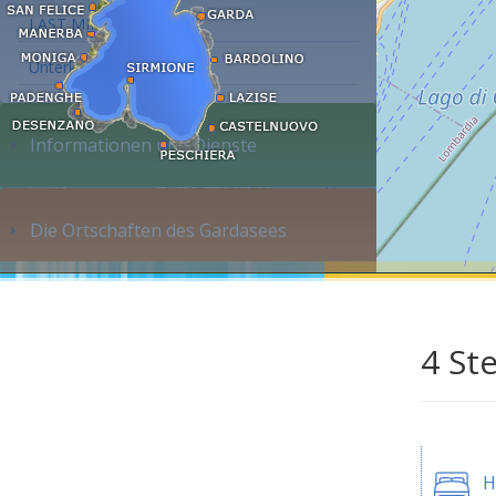
LAST MINUTE
Unterkunft suchen...
Informationen und Dienste
Die Ortschaften des Gardasees
4 St
H