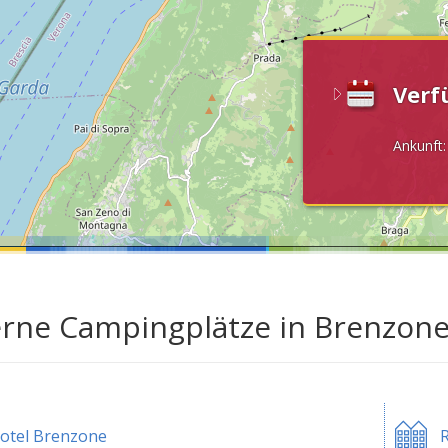
Verf
Ankunft
erne Campingplätze in Brenzon
otel Brenzone