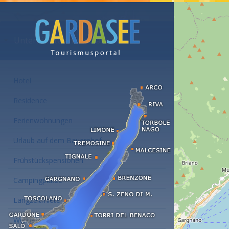
Unterkünfte am Gardasee
Hotel
Residence
Ferienwohnungen
Urlaub auf dem Bauernhof
Frühstückspensionen
Campingplätze
Langzeitmiete
Wellness Hotel