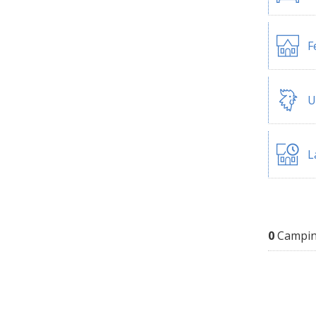
F
U
L
0
Campin