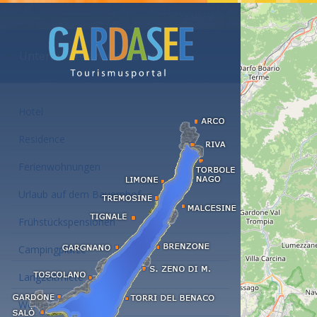
Unterkünfte am Gardasee
Hotel
Residence
Ferienwohnungen
Urlaub auf dem Bauernhof
Frühstückspensionen
Campingplätze
Langzeitmiete
Wellness Hotel