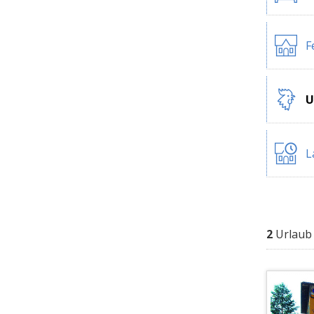
F
U
L
2
Urlaub