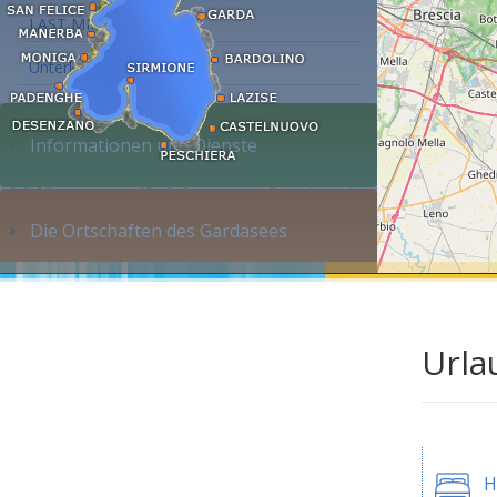
LAST MINUTE
Unterkunft suchen...
Informationen und Dienste
Die Ortschaften des Gardasees
Urla
H