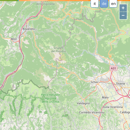
it
de
en
+
−