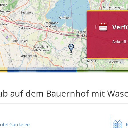
Verf
Ankunft
ub auf dem Bauernhof mit Was
otel Gardasee
R