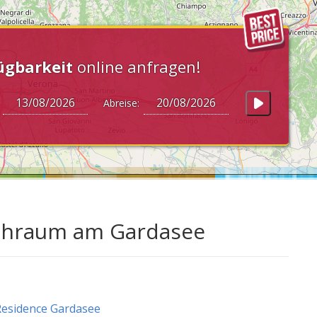
ügbarkeit
online anfragen!
:
Abreise:
chraum am Gardasee
esidence Gardasee