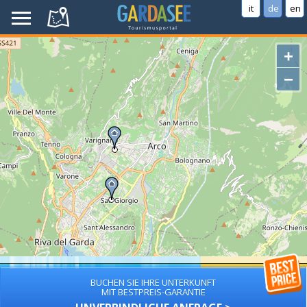
it
de
en
+
−
BUCHEN SIE IHRE UNTERKUNFT
MIT BESTPREIS-GARANTIE