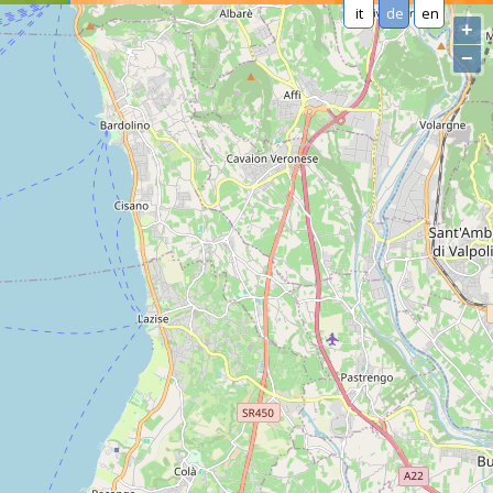
it
de
en
+
−