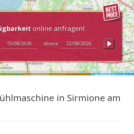
ügbarkeit
online anfragen!
:
Abreise:
ühlmaschine in Sirmione am