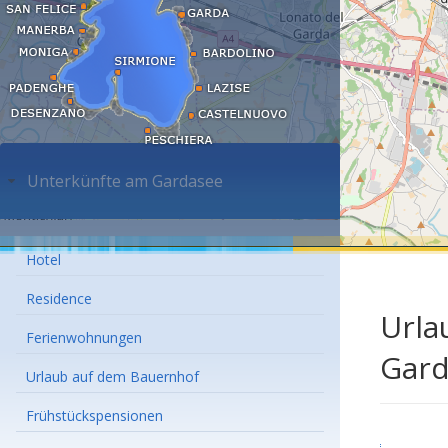
Unterkünfte am Gardasee
Hotel
Residence
Urla
Ferienwohnungen
Gard
Urlaub auf dem Bauernhof
Frühstückspensionen