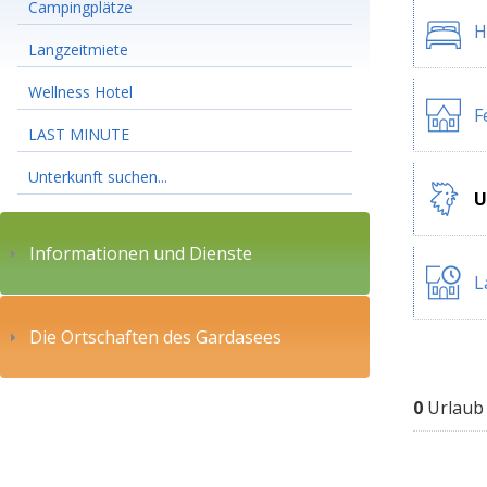
Campingplätze
H
Langzeitmiete
Wellness Hotel
F
LAST MINUTE
Unterkunft suchen...
U
Informationen und Dienste
L
Die Ortschaften des Gardasees
0
Urlaub 