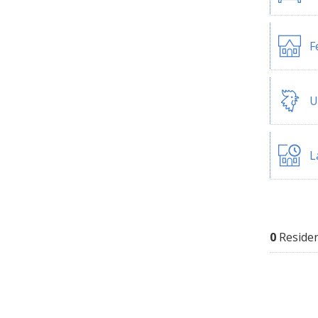
F
U
L
0
Reside