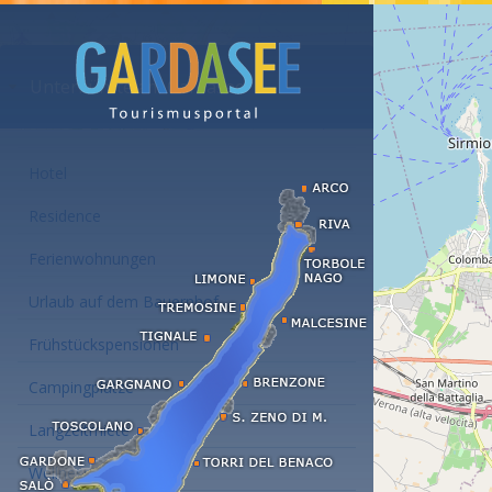
Unterkünfte am Gardasee
Hotel
Residence
Ferienwohnungen
Urlaub auf dem Bauernhof
Frühstückspensionen
Campingplätze
Langzeitmiete
Wellness Hotel