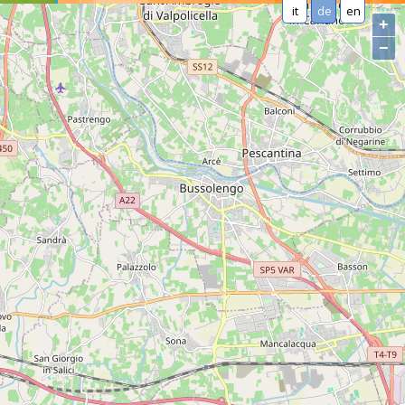
it
de
en
+
−