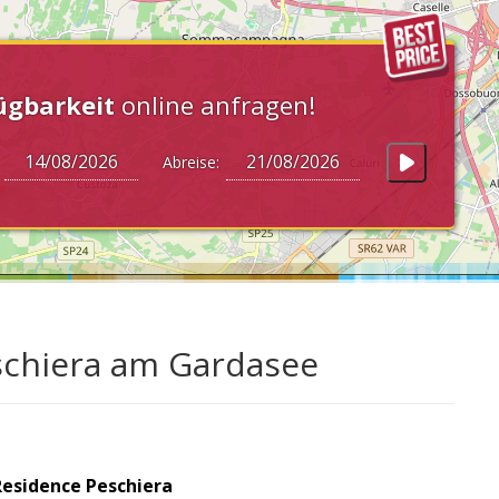
ügbarkeit
online anfragen!
:
Abreise:
schiera am Gardasee
Residence Peschiera