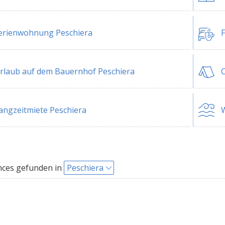
erienwohnung Peschiera
F
rlaub auf dem Bauernhof Peschiera
C
angzeitmiete Peschiera
W
nces gefunden in
Peschiera