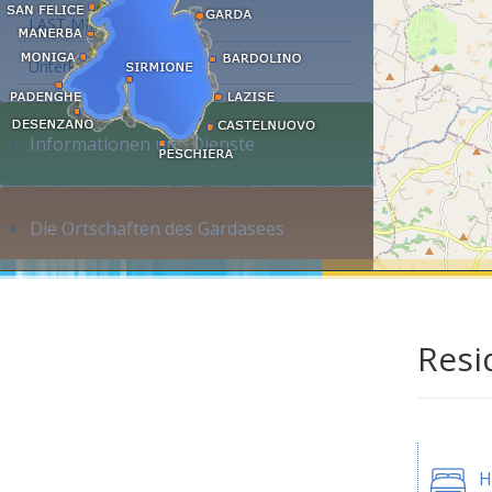
LAST MINUTE
Unterkunft suchen...
Informationen und Dienste
Die Ortschaften des Gardasees
Resi
H