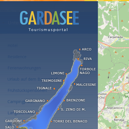
Unterkünfte am Gardasee
Hotel
Residence
Ferienwohnungen
Urlaub auf dem Bauernhof
Frühstückspensionen
Campingplätze
Langzeitmiete
Wellness Hotel