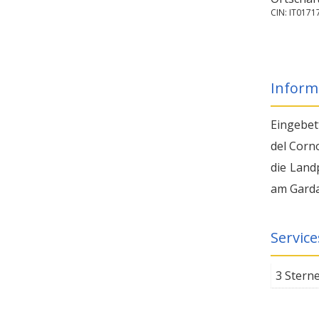
CIN: IT01
Inform
Eingebet
del Corn
die Land
am Garda
Service
3 Stern