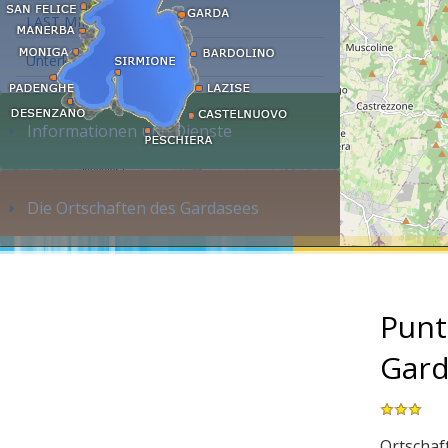
LAST MINUTE
Unterkunft suchen...
Informationen und Dienste
Die Ortschaften des Gardasees
Punt
Gard
Ortschaft