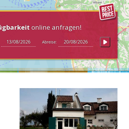
ügbarkeit
online anfragen!
:
Abreise: