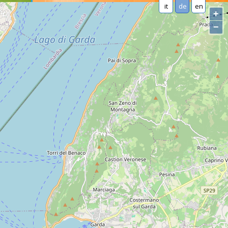
it
de
en
+
−