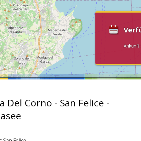
Verf
Ankunft
a Del Corno - San Felice -
asee
: San Felice