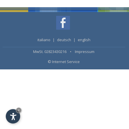
italiano
|
deutsch
|
english
MwSt. 02823430216 •
Impressum
© Internet Service
×