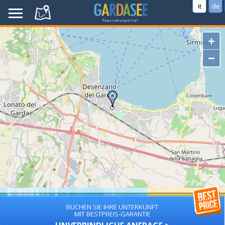
it
de
+
−
BUCHEN SIE IHRE UNTERKUNFT
MIT BESTPREIS-GARANTIE