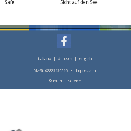
Safe
Sicht auf den See
italiano
|
deutsch
|
english
MwSt. 02823430216 •
Impressum
© Internet Service