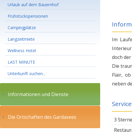
Urlaub auf dem Bauernhof
Frühstückspensionen
Inform
Campingplätze
Langzeitmiete
Im Laufe
Interieu
Wellness Hotel
doch der
LAST MINUTE
Die trau
Unterkunft suchen...
Flair, o
neben de
Informationen und Dienste
Service
Die Ortschaften des Gardasees
3 Stern
Restaur