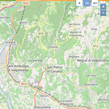
it
de
en
+
−