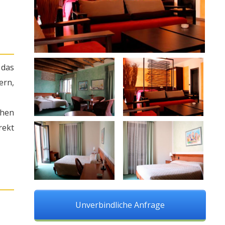
 das
ern,
chen
rekt
Unverbindliche Anfrage