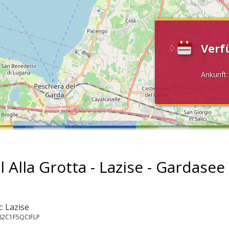
Verf
Ankunft
l Alla Grotta - Lazise - Gardasee
: Lazise
082C1F5QCIFLP