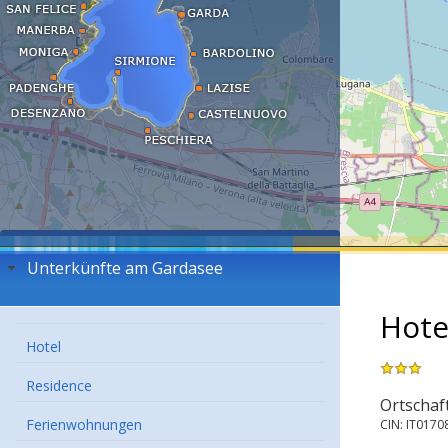
Unterkünfte am Gardasee
Hote
Hotel
Residence
Ortschaft
Ferienwohnungen
CIN: IT017