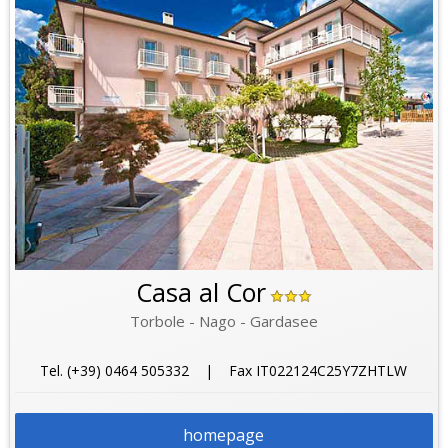
Casa al Cor
Torbole - Nago - Gardasee
Tel. (+39) 0464 505332 | Fax IT022124C25Y7ZHTLW
homepage