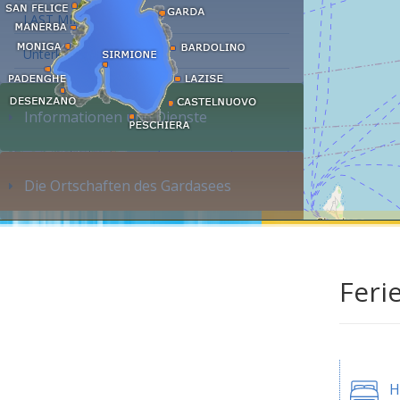
LAST MINUTE
Unterkunft suchen...
Informationen und Dienste
Die Ortschaften des Gardasees
Feri
H