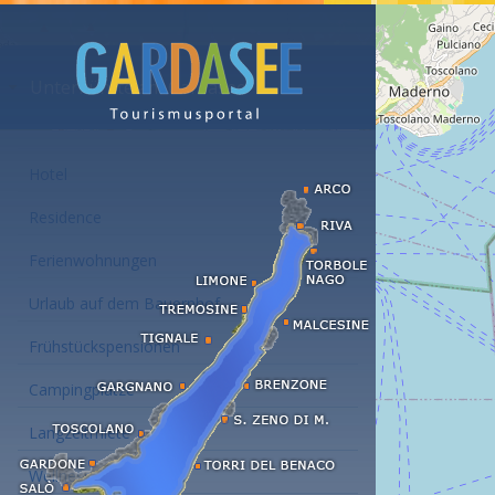
Unterkünfte am Gardasee
Hotel
Residence
Ferienwohnungen
Urlaub auf dem Bauernhof
Frühstückspensionen
Campingplätze
Langzeitmiete
Wellness Hotel