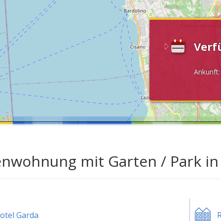
Verf
Ankunft
enwohnung mit Garten / Park i
otel Garda
R