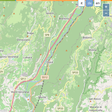
it
de
en
+
−