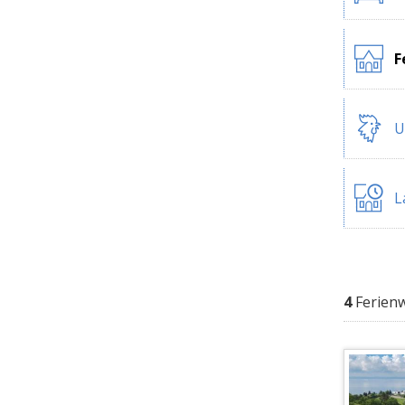
F
U
L
4
Ferien