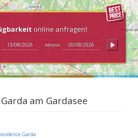
ügbarkeit
online anfragen!
:
Abreise:
n Garda am Gardasee
esidence Garda