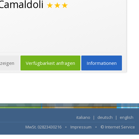
Camaldoli
★★★
nzeigen
Verfügbarkeit anfragen
Informationen
italiano
|
deutsch
|
english
MwSt. 02823430216 •
Impressum
•
© Internet Service