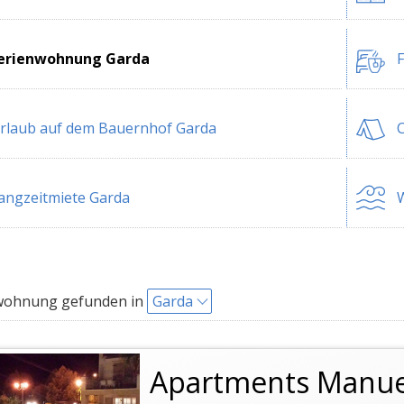
erienwohnung Garda
F
rlaub auf dem Bauernhof Garda
angzeitmiete Garda
W
wohnung gefunden in
Garda
Apartments Manuela