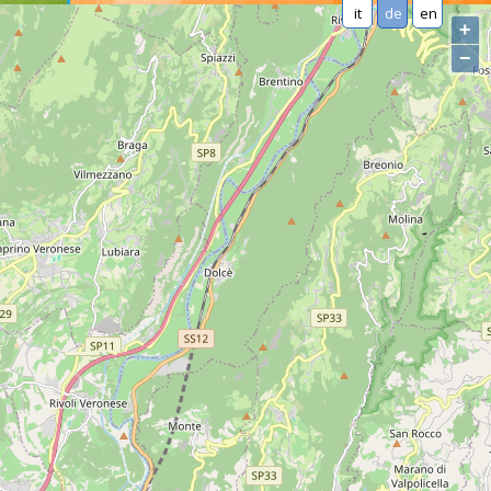
it
de
en
+
−