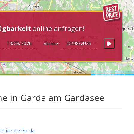
ügbarkeit
online anfragen!
:
Abreise:
e in Garda am Gardasee
esidence Garda