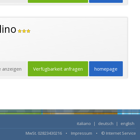
lino
e anzeigen
Verfügbarkeit anfragen
homepage
italiano
|
deutsch
|
english
MwSt. 02823430216 •
Impressum
•
© Internet Service