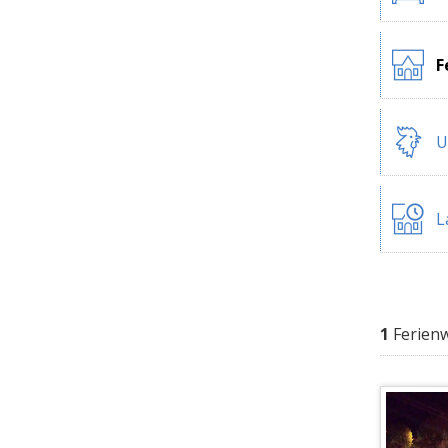
F
U
L
1
Ferien