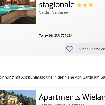
stagionale
★★★
Garda - Gardasee
Tel. (+39) 333 7770321
Auf der Karte a
hnung mit Abspühlmaschine in der Nähe von Garda am G
Apartments Wiela
Torri del Benaco - Gardasee