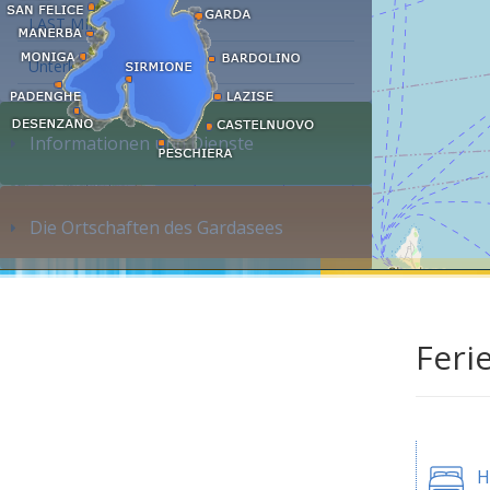
LAST MINUTE
Unterkunft suchen...
Informationen und Dienste
Die Ortschaften des Gardasees
Feri
H