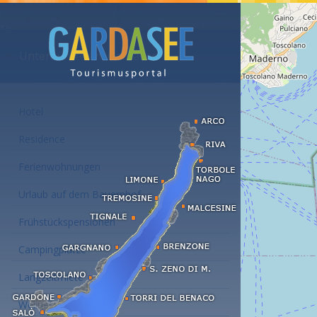
Unterkünfte am Gardasee
Hotel
Residence
Ferienwohnungen
Urlaub auf dem Bauernhof
Frühstückspensionen
Campingplätze
Langzeitmiete
Wellness Hotel