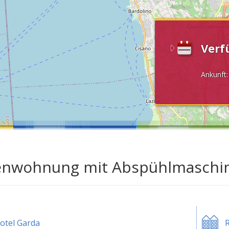
Verf
Ankunft
enwohnung mit Abspühlmaschin
otel Garda
R