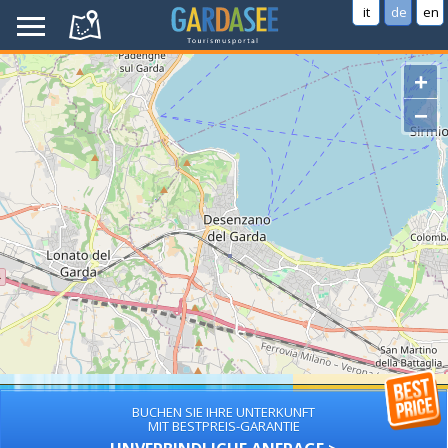
it
de
en
+
−
BUCHEN SIE IHRE UNTERKUNFT
MIT BESTPREIS-GARANTIE