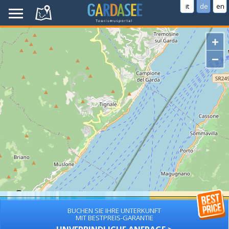
it
de
en
+
−
BUCHEN SIE IHRE UNTERKUNFT
MIT BESTPREIS-GARANTIE