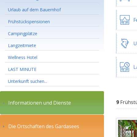
Urlaub auf dem Bauernhof
F
Frühstückspensionen
Campingplätze
U
Langzeitmiete
Wellness Hotel
L
LAST MINUTE
Unterkunft suchen...
9
Frühst
Informationen und Dienste
Die Ortschaften des Gardasees