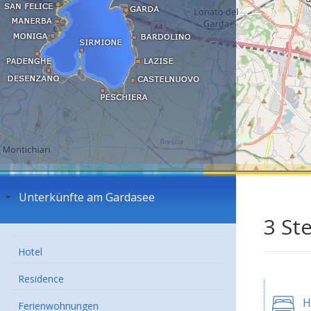
Unterkünfte am Gardasee
3 St
Hotel
Residence
H
Ferienwohnungen