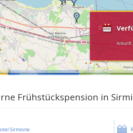
Verf
Ankunft
erne Frühstückspension in Sir
otel Sirmione
R