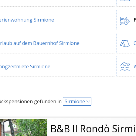
erienwohnung Sirmione
rlaub auf dem Bauernhof Sirmione
C
angzeitmiete Sirmione
W
ückspensionen gefunden in
Sirmione
B&B Il Rondò Sirm