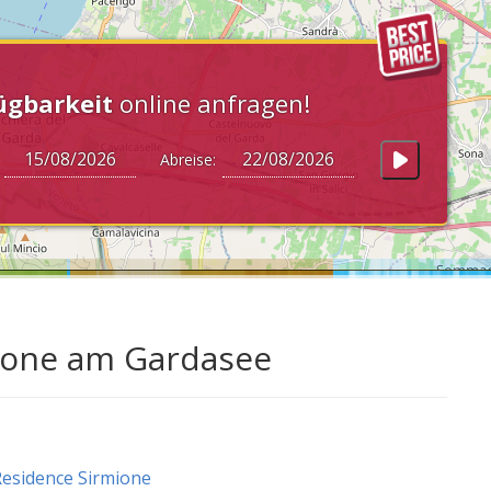
ügbarkeit
online anfragen!
:
Abreise:
mione am Gardasee
esidence Sirmione