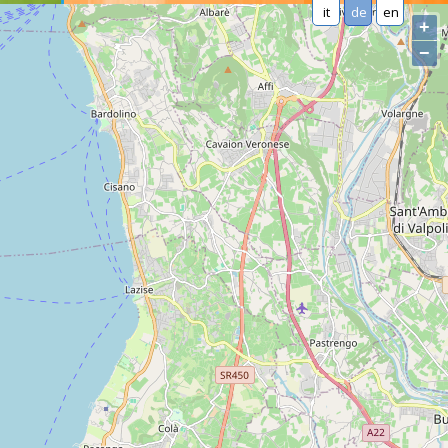
it
de
en
+
−