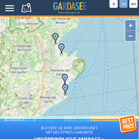
it
de
en
+
−
BUCHEN SIE IHRE UNTERKUNFT
MIT BESTPREIS-GARANTIE