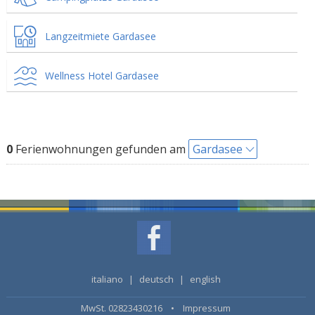
Langzeitmiete Gardasee
Wellness Hotel Gardasee
0
Ferienwohnungen gefunden am
Gardasee
italiano
|
deutsch
|
english
MwSt. 02823430216 •
Impressum