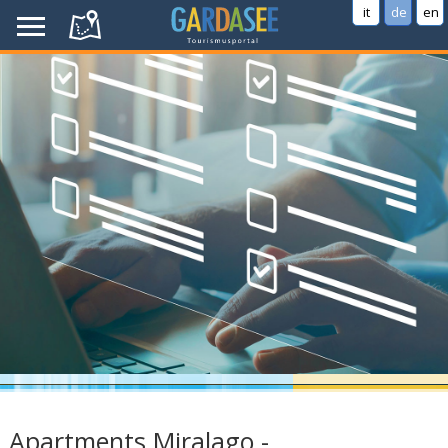
it
de
en
Apartments Miralago -